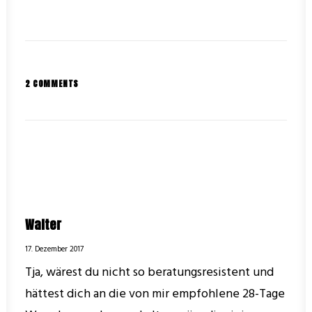
22. Juli 2022
2 COMMENTS
Internet
Wie bleibst du immer Online und
kannst…
Walter
17. Dezember 2017
Tja, wärest du nicht so beratungsresistent und
hättest dich an die von mir empfohlene 28-Tage