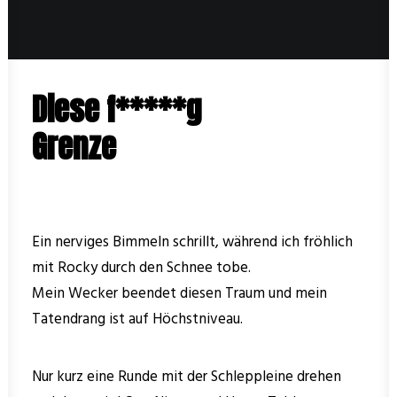
SEARCH
CART
DATENSCHUTZ & AGB
Diese f*****g
MEIN KONTO
Grenze
IMPRESSUM
Ein nerviges Bimmeln schrillt, während ich fröhlich
mit Rocky durch den Schnee tobe.
Mein Wecker beendet diesen Traum und mein
Tatendrang ist auf Höchstniveau.
Nur kurz eine Runde mit der Schleppleine drehen