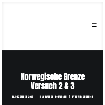
JETZT STARTEN
Norwegische Grenze
BLOG
Versuch 2 & 3
AUSRÜSTUNG
SHOP
11. DEZEMBER 2017
|
IN
SCHWEDEN
,
NORWEGEN
|
BY
KEVINSCHEIRICH
ÜBER