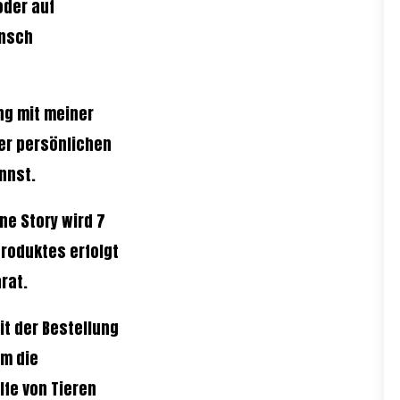
oder auf
unsch
ng mit meiner
er persönlichen
nnst.
e Story wird 7
roduktes erfolgt
rat.
t der Bestellung
em die
lfe von Tieren