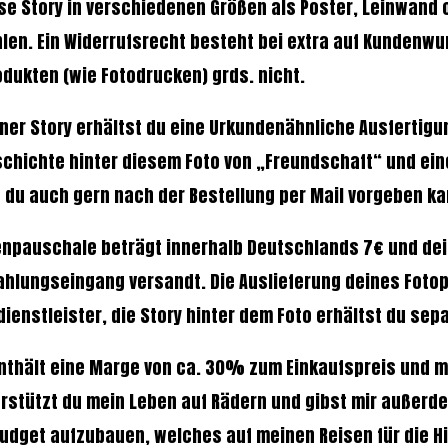
ese Story in verschiedenen Größen als Poster, Leinwand 
len. Ein Widerrufsrecht besteht bei extra auf Kundenw
odukten (wie Fotodrucken) grds. nicht.
iner Story erhältst du eine Urkundenähnliche Ausfertigu
chichte hinter diesem Foto von „Freundschaft“ und ein
du auch gern nach der Bestellung per Mail vorgeben ka
npauschale beträgt innerhalb Deutschlands 7€ und dein
hlungseingang versandt. Die Auslieferung deines Fotop
ienstleister, die Story hinter dem Foto erhältst du sepa
nthält eine Marge von ca. 30% zum Einkaufspreis und mi
erstützt du mein Leben auf Rädern und gibst mir außerd
Budget aufzubauen, welches auf meinen Reisen für die Hi