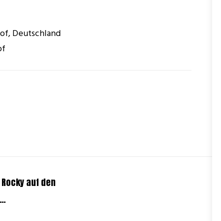
 of
,
Deutschland
of
 Rocky auf den
k…