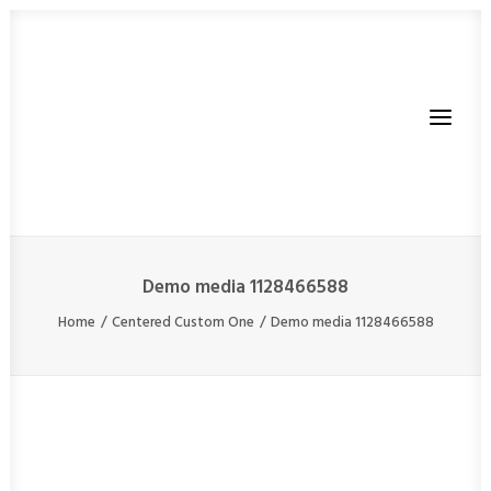
Demo media 1128466588
Home
Centered Custom One
Demo media 1128466588
JETZT STARTEN
BLOG
AUSRÜSTUNG
SHOP
ÜBER