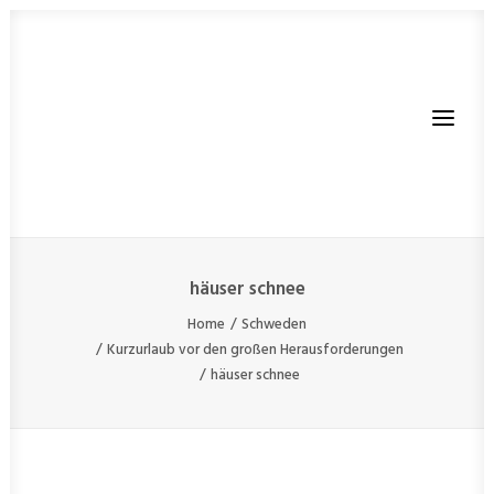
häuser schnee
Home
Schweden
JETZT STARTEN
Kurzurlaub vor den großen Herausforderungen
BLOG
häuser schnee
AUSRÜSTUNG
SHOP
ÜBER